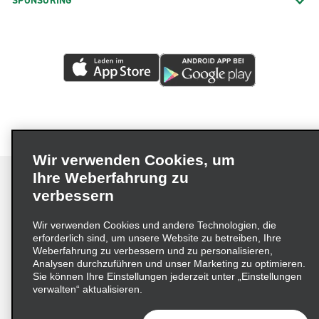
SPONSORING
Wir verwenden Cookies, um
Ihre Weberfahrung zu
verbessern
Impressum
Nutzungsbedingungen
Datenschutzrichtlinie
Wir verwenden Cookies und andere Technologien, die
erforderlich sind, um unsere Website zu betreiben, Ihre
Cookie-Richtlinie
Datenschutzoptionen
Weberfahrung zu verbessern und zu personalisieren,
Lieferkettensorgfaltspflichtengesetz (LkSG) Grundsatzerklärung
Analysen durchzuführen und unser Marketing zu optimieren.
Sie können Ihre Einstellungen jederzeit unter „Einstellungen
Beschwerdeverfahren nach dem
verwalten“ aktualisieren.
Lieferkettensorgfaltspflichtengesetz