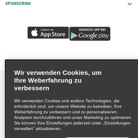
SPONSORING
Wir verwenden Cookies, um
Ihre Weberfahrung zu
verbessern
Impressum
Nutzungsbedingungen
Datenschutzrichtlinie
Wir verwenden Cookies und andere Technologien, die
erforderlich sind, um unsere Website zu betreiben, Ihre
Cookie-Richtlinie
Datenschutzoptionen
Weberfahrung zu verbessern und zu personalisieren,
Lieferkettensorgfaltspflichtengesetz (LkSG) Grundsatzerklärung
Analysen durchzuführen und unser Marketing zu optimieren.
Sie können Ihre Einstellungen jederzeit unter „Einstellungen
Beschwerdeverfahren nach dem
verwalten“ aktualisieren.
Lieferkettensorgfaltspflichtengesetz