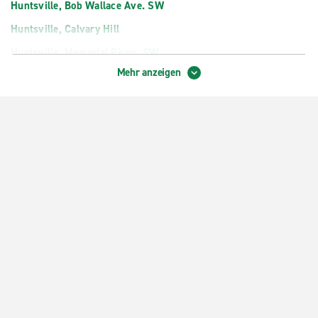
Huntsville, Bob Wallace Ave. SW
Huntsville, Calvary Hill
Huntsville, Memorial Pkwy. SW
Mehr anzeigen
Huntsville, University Dr.
Madison, Huntsville