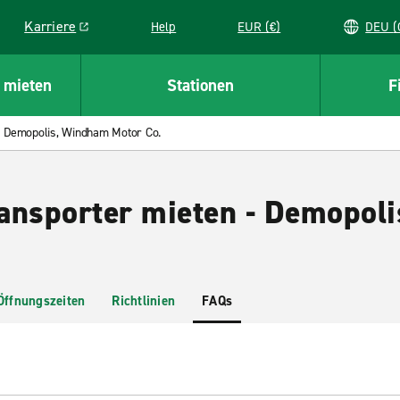
Karriere
Help
EUR (€)
D
Link opens in a new window
 mieten
Stationen
F
Demopolis, Windham Motor Co.
ansporter mieten - Demopol
Öffnungszeiten
Richtlinien
FAQs