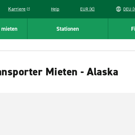
Karriere
Help
EUR (€)
D
Link opens in a new window
 mieten
Stationen
F
nsporter Mieten - Alaska