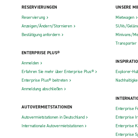
RESERVIERUNGEN
UNSERE MI
Reservierung
Mietwagen
Anzeigen/Ändern/Stornieren
SUVs/Gelän
Bestätigung anfordern
Minivans/Me
Transporter
ENTERPRISE PLUS®
INSPIRATI
Anmelden
Erfahren Sie mehr über Enterprise Plus®
Explorer-Hu
Enterprise Plus® beitreten
Nachhaltigkei
Anmeldung abschließen
INTERNATI
AUTOVERMIETSTATIONEN
Enterprise F
Autovermietstationen in Deutschland
Enterprise I
Internationale Autovermietstationen
Enterprise 
Enterprise S