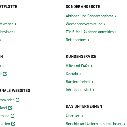
ETFLOTTE
SONDERANGEBOTE
Aktionen und Sonderangebote
dewagen
Wochenendvermietung
hrsitzer
Für E-Mail-Aktionen anmelden
Reisepartner
ON
KUNDENSERVICE
b
Hilfe und FAQs
t
Kontakt
Barrierefreiheit
Inhaltsübersicht
ONALE WEBSITES
rankreich
DAS UNTERNEHMEN
rland
Kanada
Über uns
panien
Berichte und Unternehmensführung