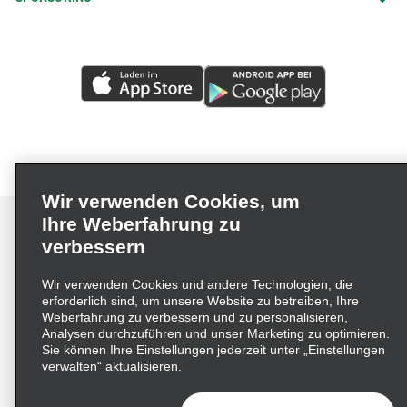
Wir verwenden Cookies, um
Ihre Weberfahrung zu
verbessern
Impressum
Nutzungsbedingungen
Datenschutzrichtlinie
Wir verwenden Cookies und andere Technologien, die
erforderlich sind, um unsere Website zu betreiben, Ihre
Cookie-Richtlinie
Datenschutzoptionen
Weberfahrung zu verbessern und zu personalisieren,
Lieferkettensorgfaltspflichtengesetz (LkSG) Grundsatzerklärung
Analysen durchzuführen und unser Marketing zu optimieren.
Sie können Ihre Einstellungen jederzeit unter „Einstellungen
Beschwerdeverfahren nach dem
verwalten“ aktualisieren.
Lieferkettensorgfaltspflichtengesetz