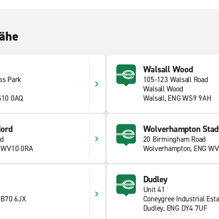
Nähe
Walsall Wood
ss Park
105-123 Walsall Road
Walsall Wood
S10 0AQ
Walsall, ENG WS9 9AH
ord
Wolverhampton Stad
ad
20 Birmingham Road
G WV10 0RA
Wolverhampton, ENG WV
Dudley
Unit 41
 B70 6JX
Coneygree Industrial Esta
Dudley, ENG DY4 7UF