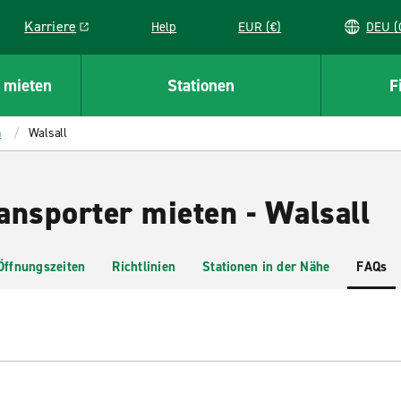
Karriere
Help
EUR (€)
D
Link opens in a new window
 mieten
Stationen
F
h
Walsall
ansporter mieten - Walsall
Öffnungszeiten
Richtlinien
Stationen in der Nähe
FAQs