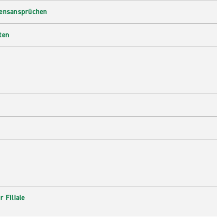
densansprüchen
ten
 Filiale