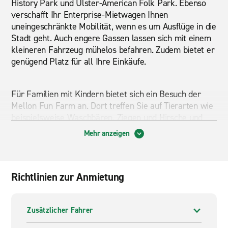
History Park und Ulster-American Folk Park. Ebenso
verschafft Ihr Enterprise-Mietwagen Ihnen
uneingeschränkte Mobilität, wenn es um Ausflüge in die
Stadt geht. Auch engere Gassen lassen sich mit einem
kleineren Fahrzeug mühelos befahren. Zudem bietet er
genügend Platz für all Ihre Einkäufe.
Für Familien mit Kindern bietet sich ein Besuch der
Mellon Fun Farm an. Dort treffen Sie auf Tierarten wie
beispielsweise Waschbären, Ziegen und Hirsche und
können diese füttern. Ebenso gibt es dort Spielplätze,
Mehr anzeigen
um sich auszutoben. Freunde spannender Outdoor-
Aktivitäten kommen bei 4 Elements Adventure auf ihre
Kosten. Dort werden unter anderem Floßfahrten
angeboten. Die Enterprise-Niederlassung für Omagh
Richtlinien zur Anmietung
liegt am Stadtrand und ist leicht zu erreichen. Ihr
Enterprise-Team freut sich auf Ihren Besuch!
Zusätzlicher Fahrer
Warum bei Enterprise mieten?