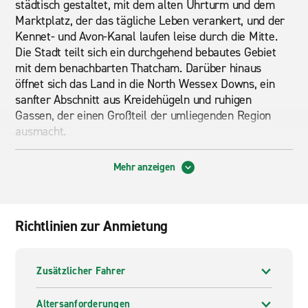
städtisch gestaltet, mit dem alten Uhrturm und dem
Marktplatz, der das tägliche Leben verankert, und der
Kennet- und Avon-Kanal laufen leise durch die Mitte.
Die Stadt teilt sich ein durchgehend bebautes Gebiet
mit dem benachbarten Thatcham. Darüber hinaus
öffnet sich das Land in die North Wessex Downs, ein
sanfter Abschnitt aus Kreidehügeln und ruhigen
Gassen, der einen Großteil der umliegenden Region
ausmacht.
Dank der Autovermietung in Newbury können Sie den
Mehr anzeigen
kleineren Straßen folgen, die diesen Teil Englands
einen Besuch Wert machen. Von der Stadt aus können
Sie in weniger als einer Stunde in Reading sein, in
Oxford in etwa vierzig Minuten oder in Richtung
Richtlinien zur Anmietung
Westen in Richtung Hungerford und dem Rennland um
Lambourn. Ein Auto mit Automatikgetriebe eignet sich
für die Mischung aus Autobahn- und Landspur. Ein SUV
Zusätzlicher Fahrer
ist nützlich, wenn Sie von den Hauptstraßen in die
Downs fahren.
Altersanforderungen