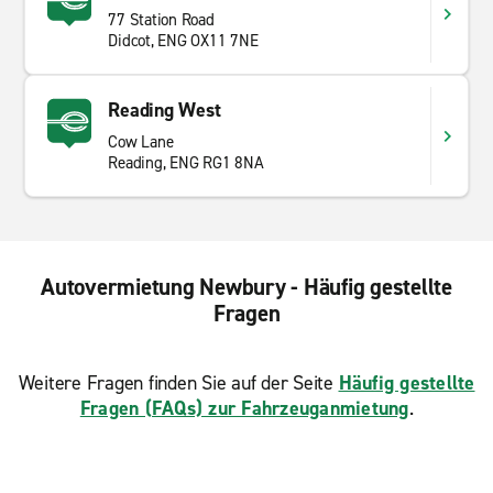
77 Station Road
die Straßen schnell dünner, die Hügel der North
Didcot, ENG OX11 7NE
Wessex Downs übernehmen die Kontrolle und die
Grenze zu Hampshire ist nur wenige Minuten südlich.
Die Region eignet sich besser für kurze, malerische
Reading West
Fahrten als lange Autobahnstrecken.
Cow Lane
Reading, ENG RG1 8NA
Autovermietung Newbury - Häufig gestellte
Fragen
Weitere Fragen finden Sie auf der Seite
Häufig gestellte
Fragen (FAQs) zur Fahrzeuganmietung
.