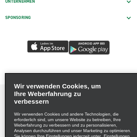
UNTERNEHMEN
SPONSORING
Wir verwenden Cookies, um
Ihre Weberfahrung zu
verbessern
Impressum
Nutzungsbedingungen
Datenschutzrichtlinie
Wir verwenden Cookies und andere Technologien, die
erforderlich sind, um unsere Website zu betreiben, Ihre
Cookie-Richtlinie
Datenschutzoptionen
Weberfahrung zu verbessern und zu personalisieren,
Lieferkettensorgfaltspflichtengesetz (LkSG) Grundsatzerklärung
Analysen durchzuführen und unser Marketing zu optimieren.
Sie können Ihre Einstellungen jederzeit unter „Einstellungen