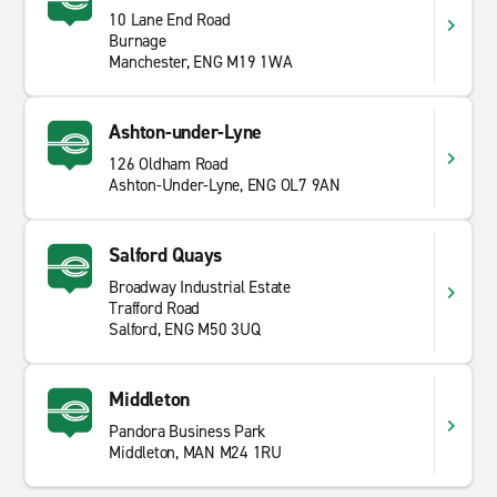
Suchen Sie nach einem günstigen Miettransporter oder
10 Lane End Road
Burnage
Mietwagen in Manchester Ost? Dann sind Sie bei
Manchester, ENG M19 1WA
Enterprise genau richtig. Bei uns finden Sie den besten
Kundenservice zu großartigen Preisen. Enterprise
bietet Ihnen eine große Auswahl an Auswahl and
Ashton-under-Lyne
Mietwagen und
Transporter
zur Kurz- oder
126 Oldham Road
Langzeitmiete. Ob Sie mit Freunden, Familie oder
Ashton-Under-Lyne, ENG OL7 9AN
geschäftlich unterwegs sind, wir können Ihnen für jeden
Anlass etwas bieten. Schauen Sie sich einfach unser
großes Angebot an und beginnen Sie Ihre Reise mit
Salford Quays
Enterprise Rent-A-Car.
Broadway Industrial Estate
Trafford Road
Salford, ENG M50 3UQ
Middleton
Pandora Business Park
Middleton, MAN M24 1RU