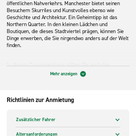
öffentlichen Nahverkehrs. Manchester bietet seinen
Besuchern Skurriles und Kunstvolles ebenso wie
Geschichte und Architektur. Ein Geheimtipp ist das
Northern Quarter. In den kleinen Lädchen und
Boutiquen, die dieses Stadtviertel prägen, können Sie
Dinge erwerben, die Sie nirgendwo anders auf der Welt
finden.
In diesem Zusammenhang sollten Sie auch das
Kaufhaus Afflecks besuchen. Hier finden sich viele
Mehr anzeigen
Designerstücke und entsprechend ausgefallene Sachen.
Ein weiteres sehenswertes Viertel ist Manchesters
Chinatown. Hier finden Sie zahlreiche Supermärkte und
Richtlinien zur Anmietung
natürlich Restaurants, die ganz der asiatischen Kultur
verpflichtet sind. Einen Besuch lohnt ebenfalls der Fish
and Poultry Market. In diesem finden Sie das
Zusätzlicher Fahrer
Manchester Craft and Design Centre mit vielen
handgemachten Kunstwerken, die Sie dort erwerben
können. Etwas entspannter geht es außerhalb von
Altersanforderungen