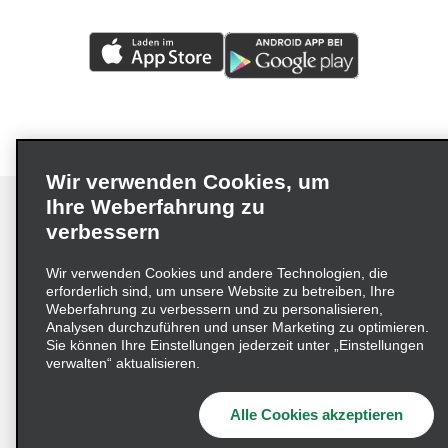
Wir verwenden Cookies, um
Ihre Weberfahrung zu
verbessern
Impressum
Nutzungsbedingungen
Datenschutzrichtlinie
Wir verwenden Cookies und andere Technologien, die
erforderlich sind, um unsere Website zu betreiben, Ihre
Cookie-Richtlinie
Datenschutzoptionen
Weberfahrung zu verbessern und zu personalisieren,
Lieferkettensorgfaltspflichtengesetz (LkSG) Grundsatzerklärung
Analysen durchzuführen und unser Marketing zu optimieren.
Sie können Ihre Einstellungen jederzeit unter „Einstellungen
Beschwerdeverfahren nach dem
verwalten“ aktualisieren.
Lieferkettensorgfaltspflichtengesetz
Alle Cookies akzeptieren
© 2026 Enterprise Holdings, Inc. Alle Rechte vorbehalten