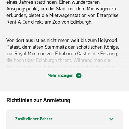
eines Jahres stattfinden. Einen wunderbaren
Ausgangspunkt, um die Stadt mit dem Mietwagen zu
erkunden, bietet die Mietwagenstation von Enterprise
Rent-A-Car direkt am Zoo von Edinburgh.
Von dort aus ist es nicht mehr weit bis zum Holyrood
Palast, dem alten Stammsitz der schottischen Könige,
zur Royal Mile und zur Edinburgh Castle, die Festung,
die hoch über Edinburgh thront. Während man die
Altstadt lieber zu Fuß erkundet und dabei die vielen
Denkmäler und architektonischen Höhepunkte der
Mehr anzeigen
Stadt bewundern kann, bietet sich der Mietwagen für
einen Ausflug in die sehenswerte nähere Umgebung
der Stadt an. Unabhängig von Fahrplänen und
Richtlinien zur Anmietung
Haltestellen fahren Sie mit dem Mietwagen zum
Beispiel nach Hopetoun House in der Nähe von
Queensferry. Dieses palastartige Gebäude versetzt Sie
Zusätzlicher Fahrer
im Handumdrehen in die Welt von Adligen und in die
abwechslungsreiche Geschichte Schottlands.