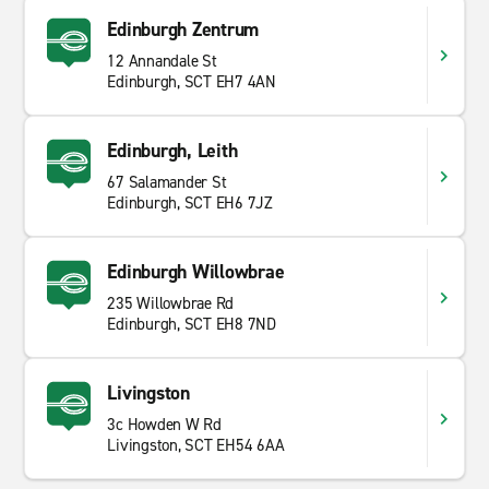
Mietwagen suchen sind Sie bei uns genau richtig. Ob
Edinburgh Zentrum
Luxusautos, Transporter, Kleinwagen oder SUVs,
12 Annandale St
besuchen Sie unsere Filialseiten und finden Sie das
Edinburgh, SCT EH7 4AN
passende Mietfahrzeug für Ihre Bedürfnisse. Wir bieten
sowohl Kurz- als auch Langzeitmieten. In Edinburgh
Corstorphine gibt es viel zu entdecken, weshalb ein
Edinburgh, Leith
Mietwagen das Besichtigen und Erkunden der
67 Salamander St
Sehenswürdigkeiten erleichtert. Beginnen Sie Ihre
Edinburgh, SCT EH6 7JZ
Reise mit Enterprise Rent-A-Car.
Edinburgh Willowbrae
235 Willowbrae Rd
Edinburgh, SCT EH8 7ND
Livingston
3c Howden W Rd
Livingston, SCT EH54 6AA