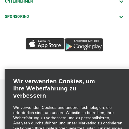
UNTERNEHMEN
SPONSORING
Wir verwenden Cookies, um
Ihre Weberfahrung zu
verbessern
Impressum
Nutzungsbedingungen
Datenschutzrichtlinie
Wir verwenden Cookies und andere Technologien, die
erforderlich sind, um unsere Website zu betreiben, Ihre
Cookie-Richtlinie
Datenschutzoptionen
Weberfahrung zu verbessern und zu personalisieren,
Lieferkettensorgfaltspflichtengesetz (LkSG) Grundsatzerklärung
Analysen durchzuführen und unser Marketing zu optimieren.
Sie können Ihre Einstellungen jederzeit unter „Einstellungen