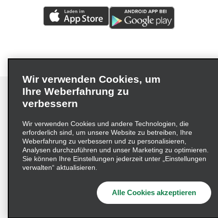
Wir verwenden Cookies, um
Ihre Weberfahrung zu
verbessern
Impressum
Nutzungsbedingungen
Datenschutzrichtlinie
Wir verwenden Cookies und andere Technologien, die
erforderlich sind, um unsere Website zu betreiben, Ihre
Cookie-Richtlinie
Datenschutzoptionen
Weberfahrung zu verbessern und zu personalisieren,
Lieferkettensorgfaltspflichtengesetz (LkSG) Grundsatzerklärung
Analysen durchzuführen und unser Marketing zu optimieren.
Sie können Ihre Einstellungen jederzeit unter „Einstellungen
Beschwerdeverfahren nach dem
verwalten“ aktualisieren.
Lieferkettensorgfaltspflichtengesetz
Alle Cookies akzeptieren
© 2026 Enterprise Holdings, Inc. Alle Rechte vorbehalten