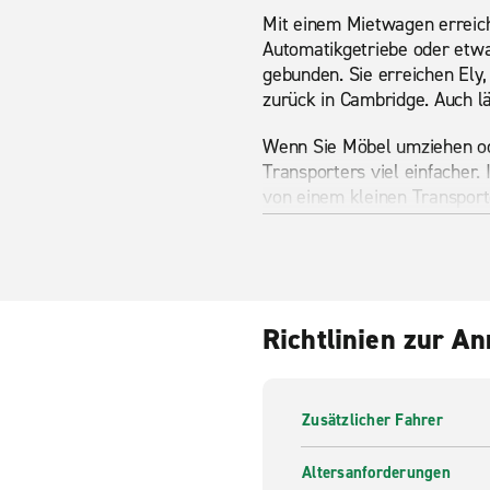
Mit einem Mietwagen erreic
Automatikgetriebe oder etwa
gebunden. Sie erreichen Ely
zurück in Cambridge. Auch lä
Wenn Sie Möbel umziehen od
Transporters viel einfacher. 
von einem kleinen Transporte
Studentenwohnung. Für Grupp
separate Autos zu benötigen
Sehenswürdigkeiten in 
Richtlinien zur A
Das Imperial war Museum in 
ehemaligen Flugplatz aus Kr
Ausstellungsstücken zu Konf
gut für einen halbtägigen Be
Zusätzlicher Fahrer
Wimpole Estate, das vom Nat
Altersanforderungen