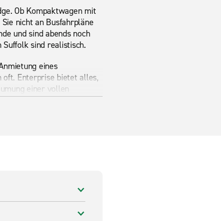
idge. Ob Kompaktwagen mit
Sie nicht an Busfahrpläne
unde und sind abends noch
uffolk sind realistisch.
Anmietung eines
oft. Enterprise bietet alles,
äumung einer vollen
ter alle zusammen, ohne
findet sich auf einem
gen, Militärfahrzeugen und
hows statt und eignen sich
 Parkland und einem