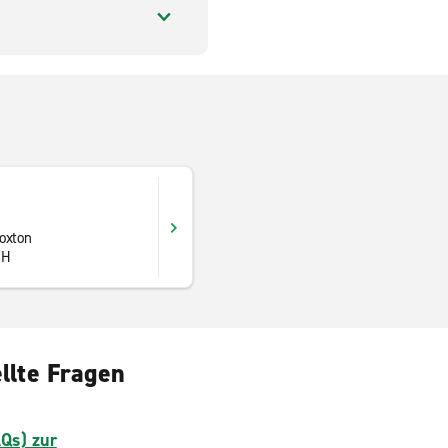
oxton
SH
llte Fragen
AQs) zur