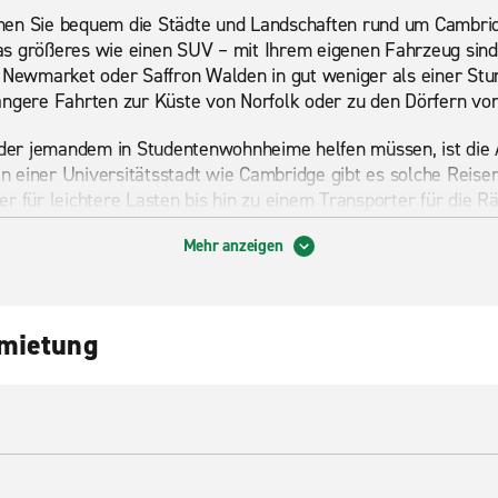
hen Sie bequem die Städte und Landschaften rund um Cambr
s größeres wie einen SUV – mit Ihrem eigenen Fahrzeug sind 
, Newmarket oder Saffron Walden in gut weniger als einer St
ngere Fahrten zur Küste von Norfolk oder zu den Dörfern von S
er jemandem in Studentenwohnheime helfen müssen, ist die 
In einer Universitätsstadt wie Cambridge gibt es solche Reisen 
r für leichtere Lasten bis hin zu einem Transporter für die R
enreisen hält ein 7-Sitzer- oder 9-Sitzer-Personentranspor
Mehr anzeigen
.
der Nähe
nmietung
Duxford ist eines der größten Luftfahrtmuseen Europas. Es be
iegszeiten und beherbergt eine riesige Sammlung von Flugzeu
likten ab dem Ersten Weltkrieg. Dort finden regelmäßig Flugs
such.
ional Trust verwaltet wird, ist ein großes Landhaus, das von