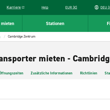
Karriere
Help
EUR (€)
D
Link opens in a new window
 mieten
Stationen
F
h
Cambridge Zentrum
ansporter mieten - Cambrid
Öffnungszeiten
Zusätzliche Informationen
Richtlinien
Sta