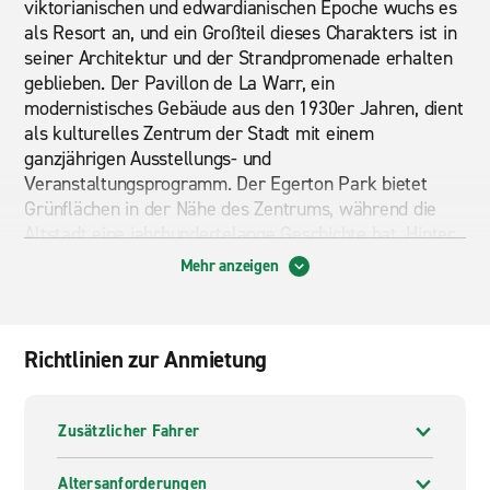
viktorianischen und edwardianischen Epoche wuchs es
als Resort an, und ein Großteil dieses Charakters ist in
seiner Architektur und der Strandpromenade erhalten
geblieben. Der Pavillon de La Warr, ein
modernistisches Gebäude aus den 1930er Jahren, dient
als kulturelles Zentrum der Stadt mit einem
ganzjährigen Ausstellungs- und
Veranstaltungsprogramm. Der Egerton Park bietet
Grünflächen in der Nähe des Zentrums, während die
Altstadt eine jahrhundertelange Geschichte hat. Hinter
der Promenade öffnet sich die umliegende Landschaft
Mehr anzeigen
in die sanfte Landschaft und die Dörfer des Bezirks
Rother.
Dank der Autovermietung in Bexhill ist es einfach,
Richtlinien zur Anmietung
andere Teile der Küste und die Landschaft darüber
hinaus zu erreichen. Eastbourne, Hastings und Rye sind
alle eine kurze Autofahrt entfernt und bieten jeweils
Zusätzlicher Fahrer
etwas anderes. Mit einem Mietwagen können Sie
ruhigere Strände, Dörfer auf Hügeln und ländliche Pubs
Altersanforderungen