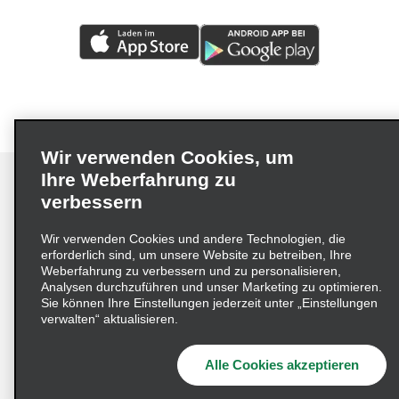
Wir verwenden Cookies, um
Ihre Weberfahrung zu
verbessern
Impressum
Nutzungsbedingungen
Datenschutzrichtlinie
Wir verwenden Cookies und andere Technologien, die
erforderlich sind, um unsere Website zu betreiben, Ihre
Cookie-Richtlinie
Datenschutzoptionen
Weberfahrung zu verbessern und zu personalisieren,
Lieferkettensorgfaltspflichtengesetz (LkSG) Grundsatzerklärung
Analysen durchzuführen und unser Marketing zu optimieren.
Sie können Ihre Einstellungen jederzeit unter „Einstellungen
Beschwerdeverfahren nach dem
verwalten“ aktualisieren.
Lieferkettensorgfaltspflichtengesetz
Alle Cookies akzeptieren
© 2026 Enterprise Holdings, Inc. Alle Rechte vorbehalten