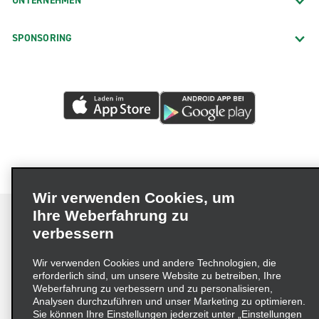
UNTERNEHMEN
SPONSORING
Wir verwenden Cookies, um
Ihre Weberfahrung zu
verbessern
Impressum
Nutzungsbedingungen
Datenschutzrichtlinie
Wir verwenden Cookies und andere Technologien, die
erforderlich sind, um unsere Website zu betreiben, Ihre
Cookie-Richtlinie
Datenschutzoptionen
Weberfahrung zu verbessern und zu personalisieren,
Lieferkettensorgfaltspflichtengesetz (LkSG) Grundsatzerklärung
Analysen durchzuführen und unser Marketing zu optimieren.
Sie können Ihre Einstellungen jederzeit unter „Einstellungen