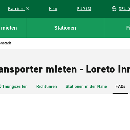
Karriere
Help
EUR (€)
D
Link opens in a new window
 mieten
Stationen
F
enstadt
ansporter mieten - Loreto In
Öffnungszeiten
Richtlinien
Stationen in der Nähe
FAQs