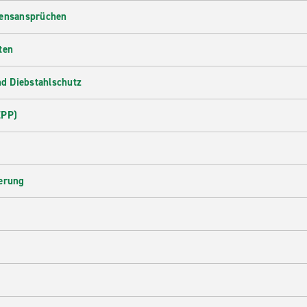
densansprüchen
ten
d Diebstahlschutz
EPP)
herung