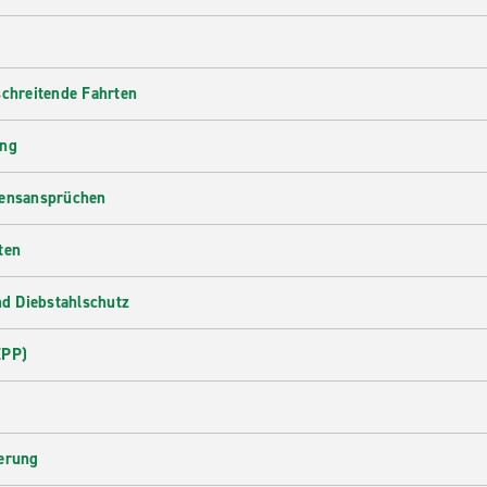
schreitende Fahrten
ung
densansprüchen
ten
d Diebstahlschutz
EPP)
herung