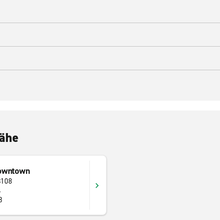
Nähe
Downtown
3108
4
8