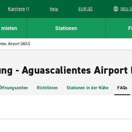
Karriere
Help
EUR (€)
D
Link opens in a new window
 mieten
Stationen
F
ntes Airport (AGU)
ng - Aguascalientes Airport
Öffnungszeiten
Richtlinien
Stationen in der Nähe
FAQs