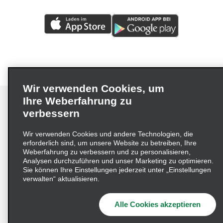
Wir verwenden Cookies, um
Ihre Weberfahrung zu
verbessern
Impressum
Nutzungsbedingungen
Datenschutzrichtlinie
Wir verwenden Cookies und andere Technologien, die
erforderlich sind, um unsere Website zu betreiben, Ihre
Cookie-Richtlinie
Datenschutzoptionen
Weberfahrung zu verbessern und zu personalisieren,
Lieferkettensorgfaltspflichtengesetz (LkSG) Grundsatzerklärung
Analysen durchzuführen und unser Marketing zu optimieren.
Sie können Ihre Einstellungen jederzeit unter „Einstellungen
Beschwerdeverfahren nach dem
verwalten“ aktualisieren.
Lieferkettensorgfaltspflichtengesetz
Alle Cookies akzeptieren
© 2026 Enterprise Holdings, Inc. Alle Rechte vorbehalten