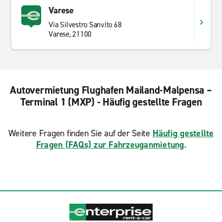
Varese
Enterprise bietet Ihnen weltweit eine umfassende
Auswahl an zuverlässigen Fahrzeugen, die Ihren
Via Silvestro Sanvito 68
Varese, 21100
individuellen Anforderungen entspricht. In unseren
zahlreichen Filialen, finden Sie genau das richtige für
Ihre Bedürfnisse, ob für Geschäftsreise, Umzug oder
Familienausflug. Unsere Mietfahrzeuge stehen Ihnen
zur Kurz- als auch Langzeitmiete zur Verfügung. Wenn
Autovermietung Flughafen Mailand-Malpensa –
Sie nach dem besten Kundenservice zu großartigen
Terminal 1 (MXP) - Häufig gestellte Fragen
Preisen suchen, buchen Sie heute noch Ihre
Mietfahrzeug bei Enterprise Rent-A-Car.
Weitere Fragen finden Sie auf der Seite
Häufig gestellte
Fragen (FAQs) zur Fahrzeuganmietung
.