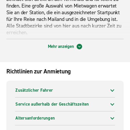
finden. Eine große Auswahl von Mietwagen erwartet
Sie an der Station, die ein ausgezeichneter Startpunkt
für Ihre Reise nach Mailand und in die Umgebung ist.
Alle Stadtbezirke sind von hier aus nach kurzer Zeit zu
erreichen.
Shopping-Fans besuchen in der Stadt die Galleria
Mehr anzeigen
Vittorio Emanuele II, die nicht nur eine der schönsten,
sondern auch die älteste überdachte Einkaufspassage
Europas darstellt. Sie wurde 1867 vom damaligen
Richtlinien zur Anmietung
italienischen König Vittorio Emanuele II eröffnet. Von
hier aus ist es nicht weit zum Mailänder Dom, der sich
im Herzen der Stadt befindet und Jahr für Jahr
Zusätzlicher Fahrer
Millionen von Besuchern anzieht. Auf dem Platz rund
um den Dom lassen Sie sich gemütlich in einem der
Service außerhalb der Geschäftszeiten
zahlreichen Cafés zu einem Espresso nieder und
genießen das meist gute Wetter in der
norditalienischen Metropole. Wenn Sie Fußballfan sind,
Altersanforderungen
sollten Sie auch einen Besuch des Giuseppe-Meazza-