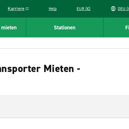
Karriere
Help
EUR (€)
D
Link opens in a new window
 mieten
Stationen
F
nsporter Mieten -