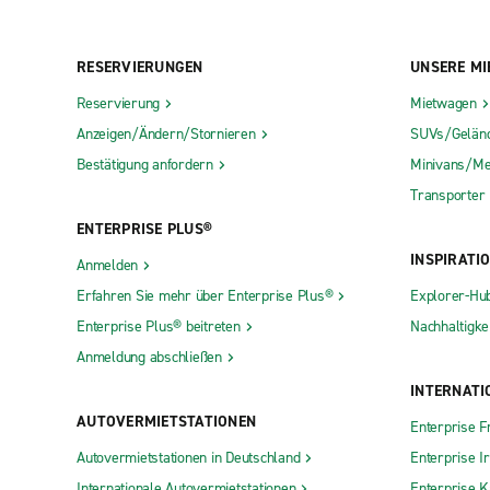
RESERVIERUNGEN
UNSERE MI
Reservierung
Mietwagen
Anzeigen/Ändern/Stornieren
SUVs/Gelän
Bestätigung anfordern
Minivans/Me
Transporter
ENTERPRISE PLUS®
INSPIRATI
Anmelden
Erfahren Sie mehr über Enterprise Plus®
Explorer-Hu
Enterprise Plus® beitreten
Nachhaltigkei
Anmeldung abschließen
INTERNATI
AUTOVERMIETSTATIONEN
Enterprise F
Autovermietstationen in Deutschland
Enterprise I
Internationale Autovermietstationen
Enterprise 