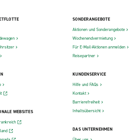
ETFLOTTE
SONDERANGEBOTE
Aktionen und Sonderangebote
dewagen
Wochenendvermietung
hrsitzer
Für E-Mail-Aktionen anmelden
Reisepartner
ON
KUNDENSERVICE
b
Hilfe und FAQs
t
Kontakt
Barrierefreiheit
Inhaltsübersicht
ONALE WEBSITES
rankreich
DAS UNTERNEHMEN
rland
Kanada
Über uns