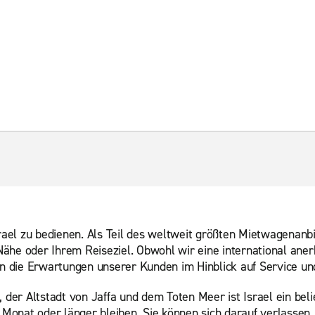
srael zu bedienen. Als Teil des weltweit größten Mietwagenanbi
r Nähe oder Ihrem Reiseziel. Obwohl wir eine international ane
ten die Erwartungen unserer Kunden im Hinblick auf Service un
 der Altstadt von Jaffa und dem Toten Meer ist Israel ein beli
n Monat oder länger bleiben, Sie können sich darauf verlassen,