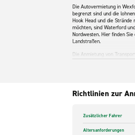
Die Autovermietung in Wexfor
begrenzt sind und die lohne
Hook Head und die Strände n
möchten, sind Waterford und
Nordwesten. Hier finden Sie
Landstraßen.
Die Anmietung von Transporte
Gepäck oder Ausrüstung zwi
ein Transporter oder Persone
oder 9 Sitzen eignet sich gu
leichte Entfernung oder den 
Richtlinien zur A
Sehenswürdigkeiten in 
Der Irish National Heritage 
Freiluftmuseum, das das iris
Zusätzlicher Fahrer
Siedlungen verteilen sich üb
Altersanforderungen