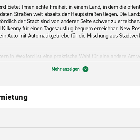
d bietet Ihnen echte Freiheit in einem Land, in dem die öffen
ndsten Straßen weit abseits der Hauptstraßen liegen. Die La
ördlich der Stadt sind von anderer Seite schwer zu erreichen
 Kilkenny für einen Tagesausflug bequem erreichbar. New Ross
 ein Auto mit Automatikgetriebe für die Mischung aus Stadtver
rn in Wexford ist eine praktische Wahl für eine andere Art vo
schen Stationen wechseln, zu einem Festival ankommen oder 
Mehr anzeigen
ntransporter entlasten die übliche logistische Belastung. Ei
t für Familienreisen, während ein kleiner Transporter die mei
Handel im ganzen Land erfüllt.
nmietung
der Nähe
Park, der sich direkt außerhalb von Wexford in der Nähe von Fer
che Leben von der Steinzeit bis zur normannischen Zeit nachz
er einen Flussufer und sorgen für einen soliden halben Tag.