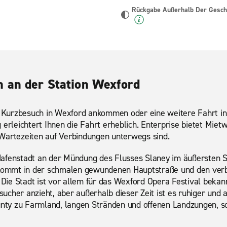
Rückgabe Außerhalb Der Geschä
 an der Station Wexford
en Kurzbesuch in Wexford ankommen oder eine weitere Fahrt in
 erleichtert Ihnen die Fahrt erheblich. Enterprise bietet Mie
Wartezeiten auf Verbindungen unterwegs sind.
afenstadt an der Mündung des Flusses Slaney im äußersten Sü
 kommt in der schmalen gewundenen Hauptstraße und den verb
ie Stadt ist vor allem für das Wexford Opera Festival bekannt
cher anzieht, aber außerhalb dieser Zeit ist es ruhiger und a
ounty zu Farmland, langen Stränden und offenen Landzungen, s