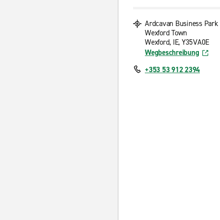
Ardcavan Business Park
Wexford Town
Wexford, IE, Y35VA0E
Wegbeschreibung
+353 53 912 2394