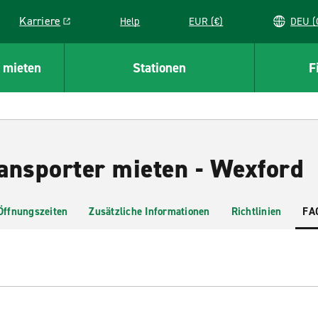
Karriere
Help
EUR (€)
D
Link opens in a new window
 mieten
Stationen
F
ansporter mieten - Wexford
Öffnungszeiten
Zusätzliche Informationen
Richtlinien
FA