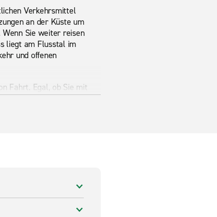
tlichen Verkehrsmittel
ndzungen an der Küste um
. Wenn Sie weiter reisen
 liegt am Flusstal im
kehr und offenen
n Fahrt. Egal, ob Sie mit
als größere Gruppe reisen,
n Personentransporter mit 7
sten Anforderungen an die
rycarrig befindet, ist ein
eichnet. Rekonstruierte