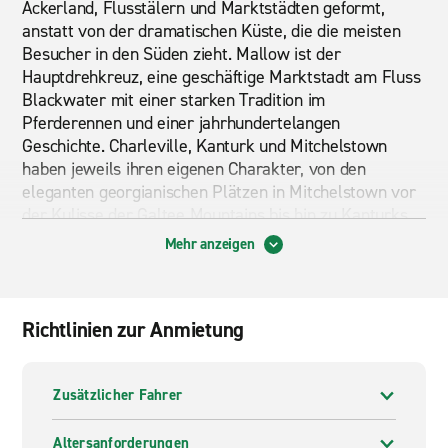
Ackerland, Flusstälern und Marktstädten geformt,
anstatt von der dramatischen Küste, die die meisten
Besucher in den Süden zieht. Mallow ist der
Hauptdrehkreuz, eine geschäftige Marktstadt am Fluss
Blackwater mit einer starken Tradition im
Pferderennen und einer jahrhundertelangen
Geschichte. Charleville, Kanturk und Mitchelstown
haben jeweils ihren eigenen Charakter, von den
eleganten georgianischen Plätzen in Mitchelstown vor
der Kulisse der Galtee Mountains bis hin zu Kanturks
ruhigerer Flusslage. Dies ist das Golden Vale, eines der
Mehr anzeigen
produktivsten landwirtschaftlichen Flächen in Irland,
und die Landschaft spiegelt das wider. Offen und
rollend, unterbrochen von Hecken und kleinen Dörfern,
Richtlinien zur Anmietung
belohnt es diejenigen, die sich die Zeit nehmen, richtig
durchzufahren.
Mit einem Mietwagen erreichen Sie eine Region, die
Zusätzlicher Fahrer
mit öffentlichen Verkehrsmitteln nicht gut abgedeckt
ist. Städte wie Fermoy, Doneraile und Kanturk sind
Altersanforderungen