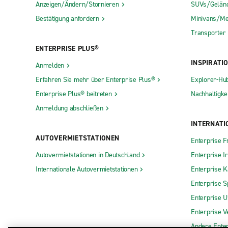
Anzeigen/Ändern/Stornieren
SUVs/Gelän
Bestätigung anfordern
Minivans/Me
Transporter
ENTERPRISE PLUS®
INSPIRATI
Anmelden
Erfahren Sie mehr über Enterprise Plus®
Explorer-Hu
Enterprise Plus® beitreten
Nachhaltigkei
Anmeldung abschließen
INTERNATI
AUTOVERMIETSTATIONEN
Enterprise F
Autovermietstationen in Deutschland
Enterprise I
Internationale Autovermietstationen
Enterprise 
Enterprise S
Enterprise 
Enterprise V
Andere Ente