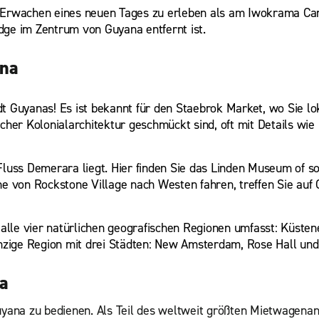
as Erwachen eines neuen Tages zu erleben als am Iwokrama C
dge im Zentrum von Guyana entfernt ist.
ana
dt Guyanas! Es ist bekannt für den Staebrok Market, wo Sie lo
cher Kolonialarchitektur geschmückt sind, oft mit Details wie
Fluss Demerara liegt. Hier finden Sie das Linden Museum of so
e von Rockstone Village nach Westen fahren, treffen Sie auf G
e alle vier natürlichen geografischen Regionen umfasst: Küsten
inzige Region mit drei Städten: New Amsterdam, Rose Hall und
na
Guyana zu bedienen. Als Teil des weltweit größten Mietwagenan