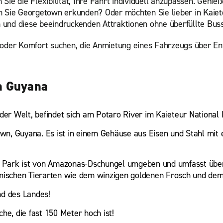
ie die Flexibilität, Ihre Fahrt individuell anzupassen. Genieß
en Sie Georgetown erkunden? Oder möchten Sie lieber in Kaie
 und diese beeindruckenden Attraktionen ohne überfüllte Bus
 oder Komfort suchen, die Anmietung eines Fahrzeugs über Ente
n Guyana
der Welt, befindet sich am Potaro River im Kaieteur National 
wn, Guyana. Es ist in einem Gehäuse aus Eisen und Stahl mi
 Park ist von Amazonas-Dschungel umgeben und umfasst übe
eimischen Tierarten wie dem winzigen goldenen Frosch und d
nd des Landes!
he, die fast 150 Meter hoch ist!