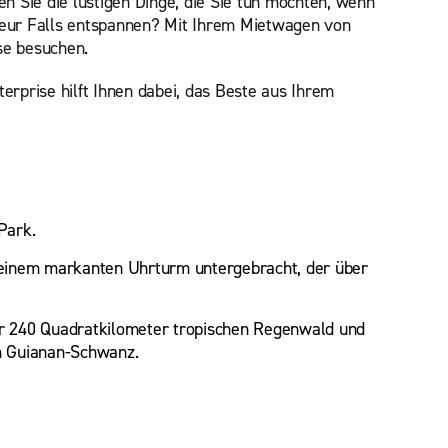
en Sie die lustigen Dinge, die Sie tun möchten, wenn
teur Falls entspannen? Mit Ihrem Mietwagen von
se besuchen.
rprise hilft Ihnen dabei, das Beste aus Ihrem
Park.
t einem markanten Uhrturm untergebracht, der über
r 240 Quadratkilometer tropischen Regenwald und
em Guianan-Schwanz.