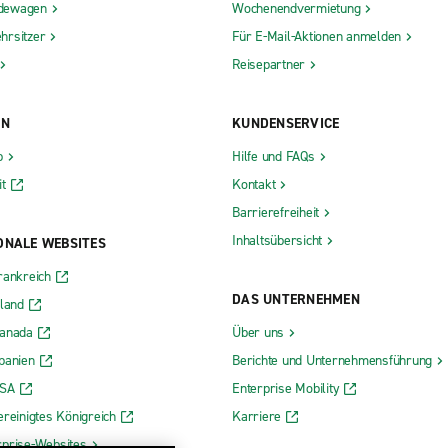
dewagen
Wochenendvermietung
hrsitzer
Für E-Mail-Aktionen anmelden
Reisepartner
ON
KUNDENSERVICE
b
Hilfe und FAQs
t
Kontakt
Barrierefreiheit
Inhaltsübersicht
ONALE WEBSITES
rankreich
DAS UNTERNEHMEN
rland
Kanada
Über uns
panien
Berichte und Unternehmensführung
USA
Enterprise Mobility
ereinigtes Königreich
Karriere
rprise-Websites