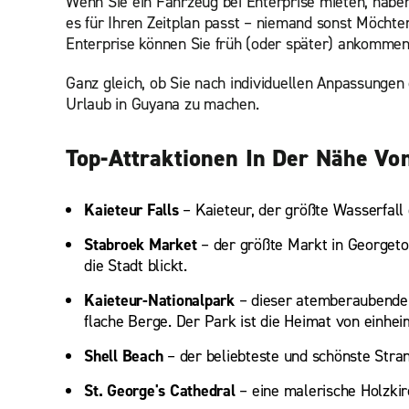
Wenn Sie ein Fahrzeug bei Enterprise mieten, haben S
es für Ihren Zeitplan passt – niemand sonst Möcht
Enterprise können Sie früh (oder später) ankommen
Ganz gleich, ob Sie nach individuellen Anpassungen
Urlaub in Guyana zu machen.
Top-Attraktionen In Der Nähe Vo
Kaieteur Falls
– Kaieteur, der größte Wasserfall 
Stabroek Market
– der größte Markt in Georgeto
die Stadt blickt.
Kaieteur-Nationalpark
– dieser atemberaubende
flache Berge. Der Park ist die Heimat von einh
Shell Beach
– der beliebteste und schönste Stra
St. George's Cathedral
– eine malerische Holzkirc