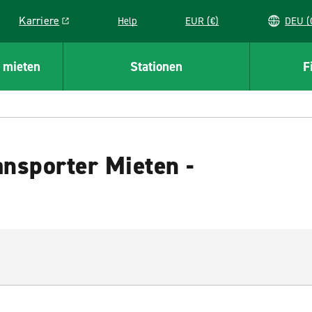
Karriere
Help
EUR (€)
D
Link opens in a new window
 mieten
Stationen
F
nsporter Mieten -