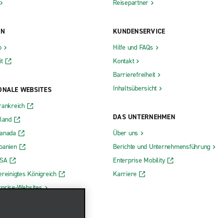
Reisepartner
ON
KUNDENSERVICE
b
Hilfe und FAQs
t
Kontakt
Barrierefreiheit
Inhaltsübersicht
ONALE WEBSITES
rankreich
DAS UNTERNEHMEN
rland
Kanada
Über uns
panien
Berichte und Unternehmensführung
USA
Enterprise Mobility
ereinigtes Königreich
Karriere
rprise-Websites