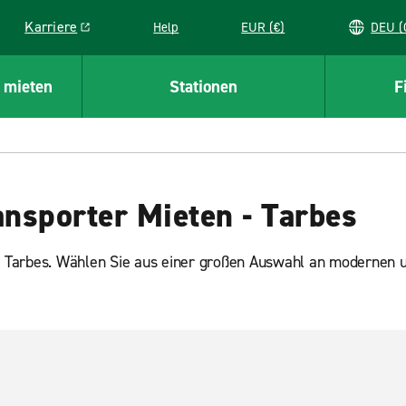
Karriere
Help
EUR (€)
D
Link opens in a new window
 mieten
Stationen
F
nsporter Mieten - Tarbes
 Tarbes. Wählen Sie aus einer großen Auswahl an modernen 