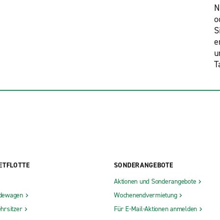
N
o
S
e
u
T
ETFLOTTE
SONDERANGEBOTE
Aktionen und Sonderangebote
dewagen
Wochenendvermietung
hrsitzer
Für E-Mail-Aktionen anmelden