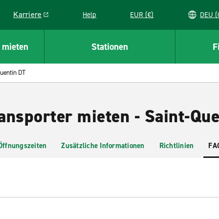
Karriere
Help
EUR (€)
D
Link opens in a new window
 mieten
Stationen
F
Quentin DT
ansporter mieten - Saint-Qu
Öffnungszeiten
Zusätzliche Informationen
Richtlinien
FA