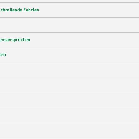
Rent-A-Car.
schreitende Fahrten
densansprüchen
ten