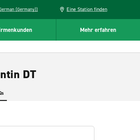
Eine Station finden
EU (German (Germany))
irmenkunden
Mehr erfahren
entin DT
Qs