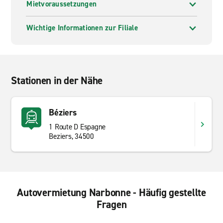
Mietvoraussetzungen
Sie nach dem besten Kundenservice zu großartigen
Preisen suchen, buchen Sie heute noch Ihre
Wichtige Informationen zur Filiale
Mietfahrzeug bei Enterprise Rent-A-Car.
Stationen in der Nähe
Béziers
1 Route D Espagne
Beziers, 34500
Autovermietung Narbonne - Häufig gestellte
Fragen