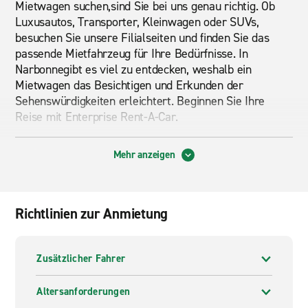
Mietwagen suchen,sind Sie bei uns genau richtig. Ob
Luxusautos, Transporter, Kleinwagen oder SUVs,
besuchen Sie unsere Filialseiten und finden Sie das
passende Mietfahrzeug für Ihre Bedürfnisse. In
Narbonnegibt es viel zu entdecken, weshalb ein
Mietwagen das Besichtigen und Erkunden der
Sehenswürdigkeiten erleichtert. Beginnen Sie Ihre
Reise mit Enterprise Rent-A-Car.
Eine große Auswahl an Mietfahrzeugen
Mehr anzeigen
Enterprise bietet eine große Auswahl an Mietwagen
und
Miettransportern
. Von geräumigen SUVs bis hin
zu großen Transportern, bei uns finden Sie genau das
Richtlinien zur Anmietung
richtige für Ihre Anforderungen. Schauen Sie sich
unsere
Mietwagen Flotte in Deutschland
an und
wählen Sie das passende Mietfahrzeug von Enterprise
Zusätzlicher Fahrer
Rent-A-Car.
Altersanforderungen
Kostenloser Abholservice