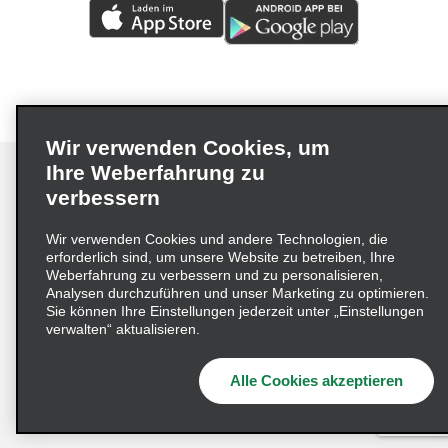
Wir verwenden Cookies, um
Ihre Weberfahrung zu
verbessern
Impressum
Nutzungsbedingungen
Datenschutzrichtlinie
Wir verwenden Cookies und andere Technologien, die
erforderlich sind, um unsere Website zu betreiben, Ihre
Cookie-Richtlinie
Datenschutzoptionen
Weberfahrung zu verbessern und zu personalisieren,
Lieferkettensorgfaltspflichtengesetz (LkSG) Grundsatzerklärung
Analysen durchzuführen und unser Marketing zu optimieren.
Sie können Ihre Einstellungen jederzeit unter „Einstellungen
Beschwerdeverfahren nach dem
verwalten“ aktualisieren.
Lieferkettensorgfaltspflichtengesetz
Alle Cookies akzeptieren
© 2026 Enterprise Holdings, Inc. Alle Rechte vorbehalten