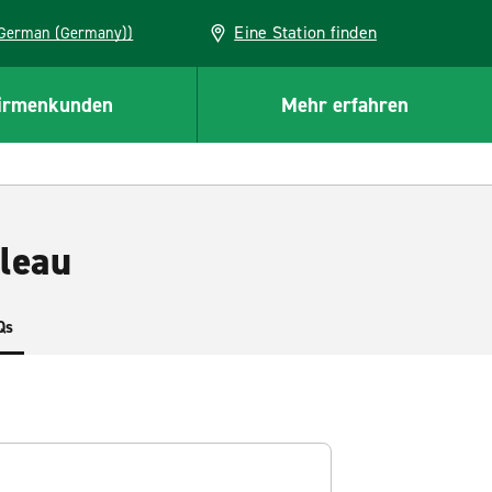
Eine Station finden
EU (German (Germany))
irmenkunden
Mehr erfahren
leau
Qs