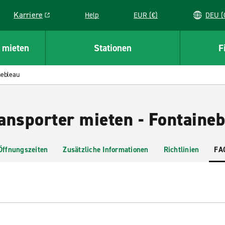
Karriere
Help
EUR (€)
D
Link opens in a new window
 mieten
Stationen
F
nebleau
ansporter mieten - Fontaineb
Öffnungszeiten
Zusätzliche Informationen
Richtlinien
FA