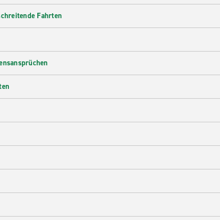
Rent-A-Car.
schreitende Fahrten
densansprüchen
ten