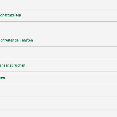
chäftszeiten
schreitende Fahrten
densansprüchen
ten