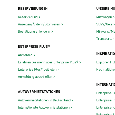
RESERVIERUNGEN
UNSERE MI
Reservierung
Mietwagen
Anzeigen/Ändern/Stornieren
SUVs/Gelän
Bestätigung anfordern
Minivans/Me
Transporter
ENTERPRISE PLUS®
INSPIRATI
Anmelden
Erfahren Sie mehr über Enterprise Plus®
Explorer-Hu
Enterprise Plus® beitreten
Nachhaltigkei
Anmeldung abschließen
INTERNATI
AUTOVERMIETSTATIONEN
Enterprise F
Autovermietstationen in Deutschland
Enterprise I
Internationale Autovermietstationen
Enterprise 
Enterprise S