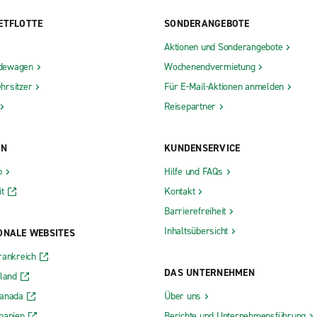
ETFLOTTE
SONDERANGEBOTE
Aktionen und Sonderangebote
dewagen
Wochenendvermietung
hrsitzer
Für E-Mail-Aktionen anmelden
Reisepartner
ON
KUNDENSERVICE
b
Hilfe und FAQs
t
Kontakt
Barrierefreiheit
Inhaltsübersicht
ONALE WEBSITES
rankreich
DAS UNTERNEHMEN
rland
Kanada
Über uns
panien
Berichte und Unternehmensführung