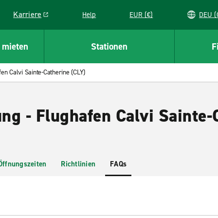
Karriere
Help
EUR (€)
D
Link opens in a new window
 mieten
Stationen
F
fen Calvi Sainte-Catherine (CLY)
ng - Flughafen Calvi Sainte-
Öffnungszeiten
Richtlinien
FAQs