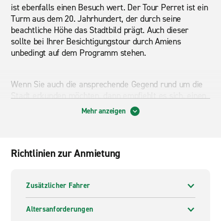
ist ebenfalls einen Besuch wert. Der Tour Perret ist ein
Turm aus dem 20. Jahrhundert, der durch seine
beachtliche Höhe das Stadtbild prägt. Auch dieser
sollte bei Ihrer Besichtigungstour durch Amiens
unbedingt auf dem Programm stehen.
Wenn Sie auch die ansprechende Gegend rund um die
Stadt erkunden möchten, dann empfiehlt es sich, einen
Mietwagen bei Enterprise Rent-A-Car in Amiens
Mehr anzeigen
auszuleihen. Die Filiale befindet sich mitten im Zentrum
und ist daher sehr einfach zu erreichen. So können Sie
beispielsweise Les Hortillonages besuchen, wobei es
sich um ein von zahllosen Kanälen durchzogenes
Richtlinien zur Anmietung
Gebiet handelt, das ursprünglich dem Gemüseanbau
diente. Aufgrund der malerischen Landschaft stellt es
mittlerweile jedoch ein beliebtes Ausflugsziel dar.
Zusätzlicher Fahrer
Sogar die schönen Strände der Normandie erreichen
Sie mit Ihrem Leihwagen von Amiens aus problemlos.
Altersanforderungen