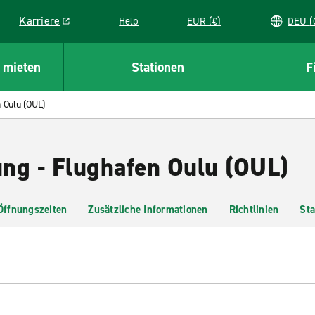
Karriere
Help
EUR (€)
D
Link opens in a new window
 mieten
Stationen
F
 Oulu (OUL)
ng - Flughafen Oulu (OUL)
Öffnungszeiten
Zusätzliche Informationen
Richtlinien
Sta