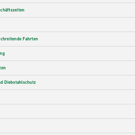
chäftszeiten
schreitende Fahrten
ung
ten
d Diebstahlschutz