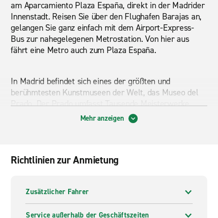
am Aparcamiento Plaza España, direkt in der Madrider
Innenstadt. Reisen Sie über den Flughafen Barajas an,
gelangen Sie ganz einfach mit dem Airport-Express-
Bus zur nahegelegenen Metrostation. Von hier aus
fährt eine Metro auch zum Plaza España.
In Madrid befindet sich eines der größten und
berühmtesten Kunstmuseen der Welt, das Museo del
Prado. Der Prado umfasst Tausende Meisterwerke
bedeutender Künstler. Ihr Enterprise-Mietwagen bringt
Mehr anzeigen
Sie auch zum imposanten Palacio Real, dem
Königspalast. Sofern keine Staatsempfänge stattfinden,
können Besucher die Räumlichkeiten besichtigen. Dank
Richtlinien zur Anmietung
Ihres Mietwagens von Enterprise sind Sie während
Ihres Aufenthalts in Madrid jederzeit flexibel und
können den Trubel der Millionenstadt schnell hinter
Zusätzlicher Fahrer
sich lassen. So finden Sie zum Beispiel im wunderbaren
Retiro-Park am östlichen Stadtrand Madrids Ruhe und
Entspannung.
Service außerhalb der Geschäftszeiten