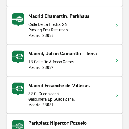
müssen Sie abgeholt werden? Mit dem kostenlosen
Abholservice von Enterprise ist das kein Problem.
Madrid Chamartín, Parkhaus
Rufen Sie einfach unsere nächstgelegene Filiale an und
vereinbaren Sie den Abholtermin mit unseren
Calle De La Hiedra, 26
Parking Emt Recuerdo
Mitarbeitern. Buchen Sie heute noch Ihren günstigen
Madrid, 28036
Mietwagen der Enterprise Rent-A-Car Autovermietung
und genießen Sie den erstklassigen Kundenservice und
die großartigen Preise.
Madrid, Julian Camarillo - Ifema
18 Calle De Alfonso Gomez
Madrid, 28037
Madrid Ensanche de Vallecas
39 C. Guadalcanal
Gasolinera Bp Guadalcanal
Madrid, 28031
Parkplatz Hipercor Pozuelo