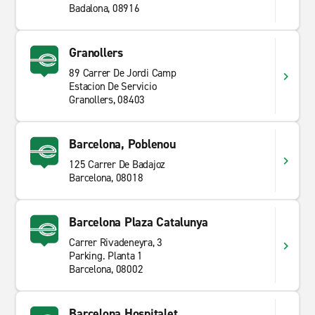
Mietwagen suchen sind Sie bei uns genau richtig. Ob
Badalona, 08916
Luxusautos, Transporter, Kleinwagen oder SUVs,
besuchen Sie unsere Filialseiten und finden Sie das
Granollers
passende Mietfahrzeug für Ihre Bedürfnisse. Wir bieten
sowohl Kurz- als auch Langzeitmieten. In Sabadell gibt
89 Carrer De Jordi Camp
Estacion De Servicio
es viel zu entdecken, weshalb ein Mietwagen das
Granollers, 08403
Besichtigen und Erkunden der Sehenswürdigkeiten
erleichtert. Beginnen Sie Ihre Reise mit Enterprise
Rent-A-Car.
Barcelona, Poblenou
125 Carrer De Badajoz
Barcelona, 08018
Barcelona Plaza Catalunya
Carrer Rivadeneyra, 3
Parking. Planta 1
Barcelona, 08002
Barcelona Hospitalet