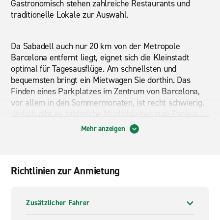
Gastronomisch stehen zahlreiche Restaurants und
traditionelle Lokale zur Auswahl.
Da Sabadell auch nur 20 km von der Metropole
Barcelona entfernt liegt, eignet sich die Kleinstadt
optimal für Tagesausflüge. Am schnellsten und
bequemsten bringt ein Mietwagen Sie dorthin. Das
Finden eines Parkplatzes im Zentrum von Barcelona,
vor allem in den Sommermonaten, ist recht schwierig.
Jedoch gibt es zahlreiche Möglichkeiten zum Parken
außerhalb der Stadt. Ein Leihwagen von Enterprise
Mehr anzeigen
Rent-A-Car bringt Sie problemlos dorthin. Die
Niederlassung von Enterprise befindet sich in Sabadell
gleich in der Nähe vom Hauptplatz und kann von dort
Richtlinien zur Anmietung
bequem in 20 Minuten zu Fuß erreicht werden. Mit dem
eigenen Auto ist man besonders flexibel, daher könnten
auch nahe gelegene Städte wie Terrassa oder Sant
Zusätzlicher Fahrer
Cugat de Vallès auf dem Urlaubsplan stehen. Beide
Destinationen lassen sich gut bei einem Tagesausflug