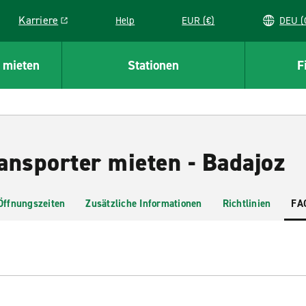
Karriere
Help
EUR (€)
D
Link opens in a new window
 mieten
Stationen
F
ansporter mieten - Badajoz
Öffnungszeiten
Zusätzliche Informationen
Richtlinien
FA