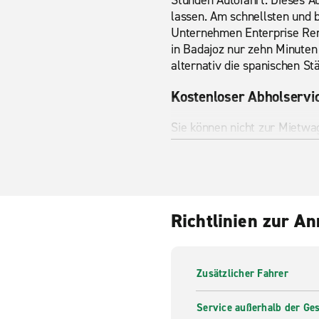
Stunden Autofahrt. Dieses Au
lassen. Am schnellsten und 
Unternehmen Enterprise Rent
in Badajoz nur zehn Minuten
alternativ die spanischen S
Kostenloser Abholservi
Sie können nicht zur Mietw
von Enterprise ist das kein 
Abholtermin mit unseren Mit
Autovermietung und genießen
Einwegmiete
Richtlinien zur A
Sind Sie auf der Suche nach
Strecke? Mit der Enterprise
Wagen,
Transportern
und Kl
Zusätzlicher Fahrer
und buchen Sie heute noch b
Service außerhalb der Ges