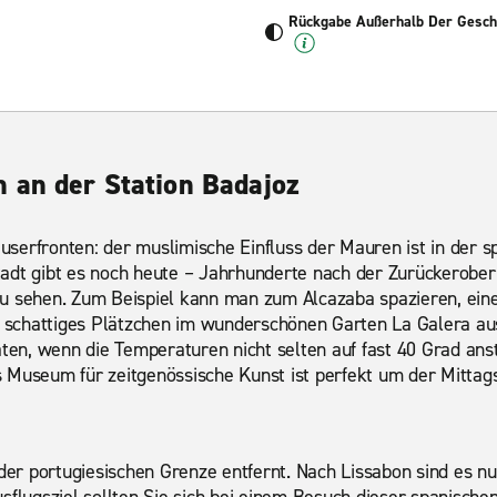
Rückgabe Außerhalb Der Geschä
 an der Station Badajoz
serfronten: der muslimische Einfluss der Mauren ist in der s
tstadt gibt es noch heute – Jahrhunderte nach der Zurückerobe
zu sehen. Zum Beispiel kann man zum Alcazaba spazieren, ei
in schattiges Plätzchen im wunderschönen Garten La Galera a
n, wenn die Temperaturen nicht selten auf fast 40 Grad anste
 Museum für zeitgenössische Kunst ist perfekt um der Mittags
 der portugiesischen Grenze entfernt. Nach Lissabon sind es n