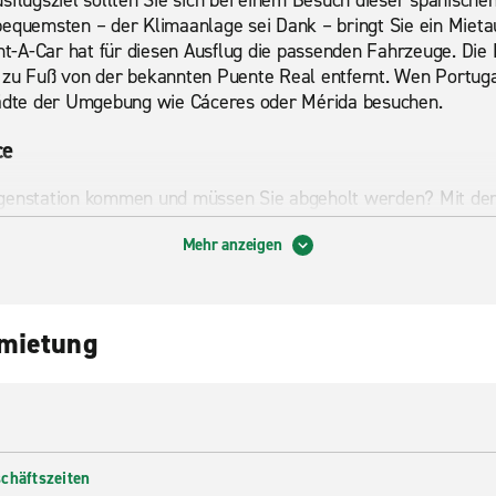
sflugsziel sollten Sie sich bei einem Besuch dieser spanische
bequemsten – der Klimaanlage sei Dank – bringt Sie ein Mieta
-A-Car hat für diesen Ausflug die passenden Fahrzeuge. Die N
 zu Fuß von der bekannten Puente Real entfernt. Wen Portugal
tädte der Umgebung wie Cáceres oder Mérida besuchen.
ce
agenstation kommen und müssen Sie abgeholt werden? Mit de
Problem. Rufen Sie einfach unsere nächstgelegene Filiale an u
Mehr anzeigen
arbeitern. Buchen Sie heute noch Ihren Mietwagen der Enterp
 Sie den erstklassigen Kundenservice und die großartigen Pr
nmietung
 einem Mietwagen oder Miettransporter, benötigen diesen aber
Einwegmiete
können Sie an weltweit 7200 Stationen eine gr
einbussen mieten. Lassen Sie sich von unserem erstklassig
ei Enterprise Rent-A-Car.
chäftszeiten