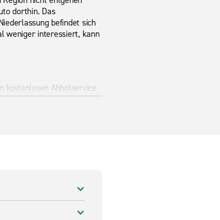
n Region nicht entgehen
uto dorthin. Das
iederlassung befindet sich
 weniger interessiert, kann
m kostenlosen Abholservice
nd vereinbaren Sie den
rise Rent-A-Car
eise.
 nur für eine einfache
oße Auswahl an Standard
en Kundenservice überzeugen