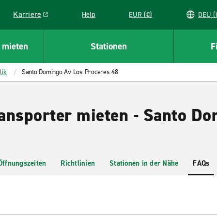
Karriere
Help
EUR (€)
D
Link opens in a new window
 mieten
Stationen
F
lik
Santo Domingo Av Los Proceres 48
ansporter mieten - Santo Do
Öffnungszeiten
Richtlinien
Stationen in der Nähe
FAQs