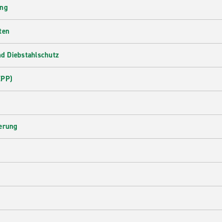
ung
ten
d Diebstahlschutz
EPP)
herung