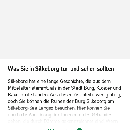
Was Sie in Silkeborg tun und sehen sollten
Silkeborg hat eine lange Geschichte, die aus dem
Mittelalter stammt, als in der Stadt Burg, Kloster und
Bauernhof standen. Aus dieser Zeit bleibt wenig übrig,
doch Sie können die Ruinen der Burg Silkeborg am
Silkeborg-See Langsø besuchen. Hier können Sie
durch die Anordnung der Innenhöfe des Gebäudes
gehen, die durch Dämme gekennzeichnet sind. Wenn
Sie die Stadt und ihre pulsierende Geschichte