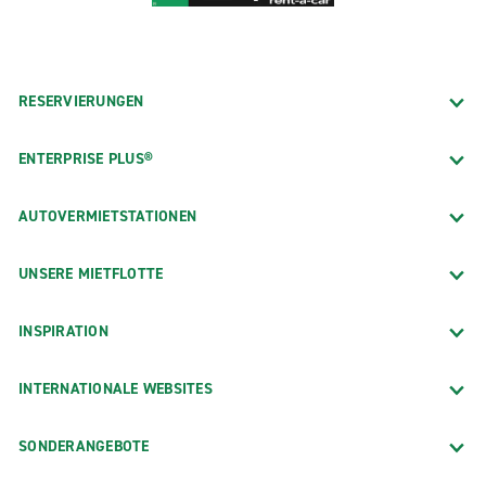
zur Kurz- als auch Langzeitmiete zur Verfügung. Wenn
Sie nach dem besten Kundenservice zu großartigen
Preisen suchen, buchen Sie heute noch Ihre
Mietfahrzeug bei Enterprise Rent-A-Car.
RESERVIERUNGEN
ENTERPRISE PLUS®
AUTOVERMIETSTATIONEN
UNSERE MIETFLOTTE
INSPIRATION
INTERNATIONALE WEBSITES
SONDERANGEBOTE