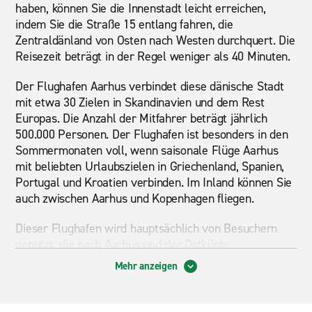
haben, können Sie die Innenstadt leicht erreichen,
indem Sie die Straße 15 entlang fahren, die
Zentraldänland von Osten nach Westen durchquert. Die
Reisezeit beträgt in der Regel weniger als 40 Minuten.
Der Flughafen Aarhus verbindet diese dänische Stadt
mit etwa 30 Zielen in Skandinavien und dem Rest
Europas. Die Anzahl der Mitfahrer beträgt jährlich
500.000 Personen. Der Flughafen ist besonders in den
Sommermonaten voll, wenn saisonale Flüge Aarhus
mit beliebten Urlaubszielen in Griechenland, Spanien,
Portugal und Kroatien verbinden. Im Inland können Sie
auch zwischen Aarhus und Kopenhagen fliegen.
Dieser Flughafen wird hauptsächlich von Besuchern
genutzt, die nach Aarhus und der Ostküste
Mitteldäniens fahren. Aarhus ist die zweitgrößte Stadt
Mehr anzeigen
des Landes und bietet daher eine lebhafte Atmosphäre
voller Möglichkeiten zum Einkaufen und Erkunden des
lokalen kulturellen Lebens. Zu den beliebtesten