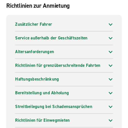
Attraktionen in Aarhus gehören das Wikingermuseum,
Richtlinien zur Anmietung
die kuppelförmigen Gewächshäuser des Botanischen
Gartens und die königlichen Gärten im Schloss
Marselisborg. Die Stadt ist auch zentral gelegen, um
Zusätzlicher Fahrer
natürliche Wahrzeichen wie den Mols Bjerge National
Park und die Strände entlang der Aarhus Bay zu
Service außerhalb der Geschäftszeiten
erkunden.
Altersanforderungen
Richtlinien für grenzüberschreitende Fahrten
Haftungsbeschränkung
Bereitstellung und Abholung
Streitbeilegung bei Schadensansprüchen
Richtlinien für Einwegmieten