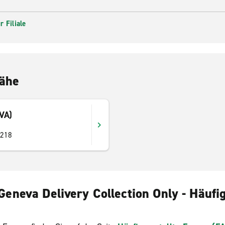
 Filiale
Nähe
GVA)
1218
eneva Delivery Collection Only - Häufig