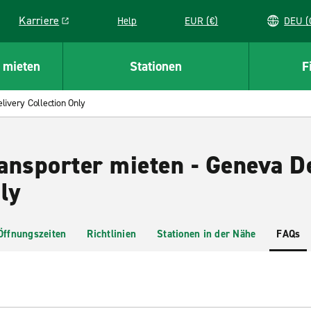
Karriere
Help
EUR (€)
D
Link opens in a new window
 mieten
Stationen
F
livery Collection Only
ansporter mieten - Geneva D
ly
Öffnungszeiten
Richtlinien
Stationen in der Nähe
FAQs