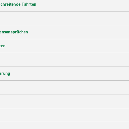
schreitende Fahrten
densansprüchen
ten
herung