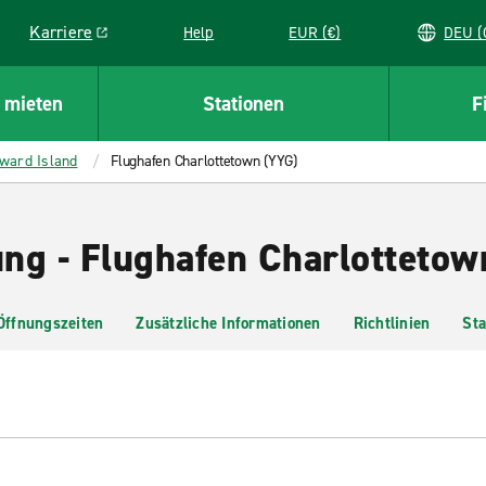
Karriere
Help
EUR (€)
D
Link opens in a new window
 mieten
Stationen
F
ward Island
Flughafen Charlottetown (YYG)
ng - Flughafen Charlottetow
Öffnungszeiten
Zusätzliche Informationen
Richtlinien
Sta