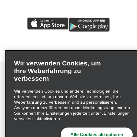
Wir verwenden Cookies, um
Ihre Weberfahrung zu
verbessern
Impressum
Nutzungsbedingungen
Datenschutzrichtlinie
Wir verwenden Cookies und andere Technologien, die
erforderlich sind, um unsere Website zu betreiben, Ihre
Cookie-Richtlinie
Datenschutzoptionen
Weberfahrung zu verbessern und zu personalisieren,
Lieferkettensorgfaltspflichtengesetz (LkSG) Grundsatzerklärung
Analysen durchzuführen und unser Marketing zu optimieren.
Sie können Ihre Einstellungen jederzeit unter „Einstellungen
Beschwerdeverfahren nach dem
verwalten“ aktualisieren.
Lieferkettensorgfaltspflichtengesetz
Alle Cookies akzeptieren