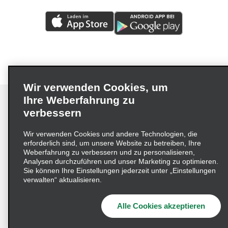
Wir verwenden Cookies, um
Ihre Weberfahrung zu
verbessern
Impressum
Nutzungsbedingungen
Datenschutzrichtlinie
Wir verwenden Cookies und andere Technologien, die
erforderlich sind, um unsere Website zu betreiben, Ihre
Cookie-Richtlinie
Datenschutzoptionen
Weberfahrung zu verbessern und zu personalisieren,
Lieferkettensorgfaltspflichtengesetz (LkSG) Grundsatzerklärung
Analysen durchzuführen und unser Marketing zu optimieren.
Sie können Ihre Einstellungen jederzeit unter „Einstellungen
Beschwerdeverfahren nach dem
verwalten“ aktualisieren.
Lieferkettensorgfaltspflichtengesetz
Alle Cookies akzeptieren
© 2026 Enterprise Holdings, Inc. Alle Rechte vorbehalten