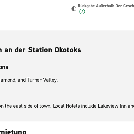
Rückgabe Außerhalb Der Geschä
 an der Station Okotoks
ions
iamond, and Turner Valley.
on the east side of town. Local Hotels include Lakeview Inn an
nmietung