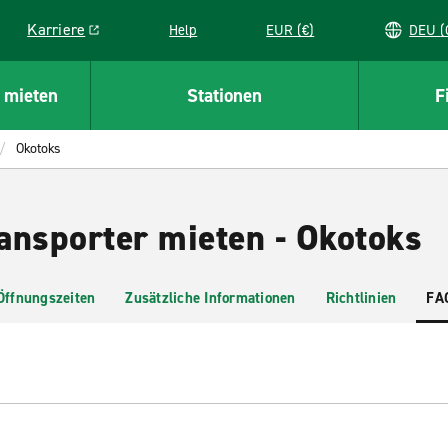
Karriere
Help
EUR (€)
D
Link opens in a new window
 mieten
Stationen
F
Okotoks
ansporter mieten - Okotoks
Öffnungszeiten
Zusätzliche Informationen
Richtlinien
FA