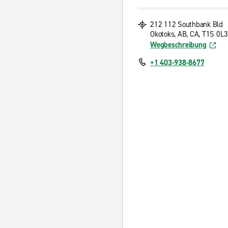
212 112 Southbank Bld
Okotoks, AB, CA, T1S 0L3
Wegbeschreibung
+1 403-938-8677