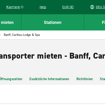
Karriere
Help
EUR (€)
D
Link opens in a new window
 mieten
Stationen
F
Banff, Caribou Lodge & Spa
ansporter mieten - Banff, Ca
Öffnungszeiten
Zusätzliche Informationen
Richtlinien
Sta