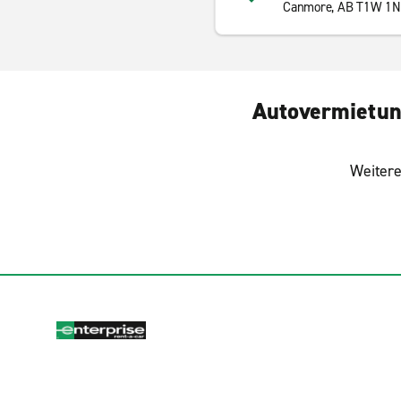
Canmore, AB T1W 1N
Autovermietung
Weitere