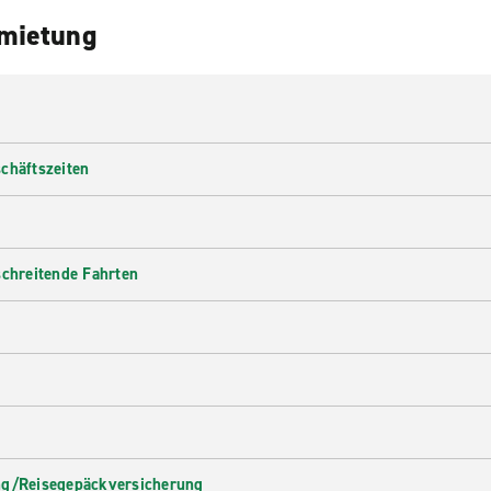
nmietung
chäftszeiten
schreitende Fahrten
ng/Reisegepäckversicherung