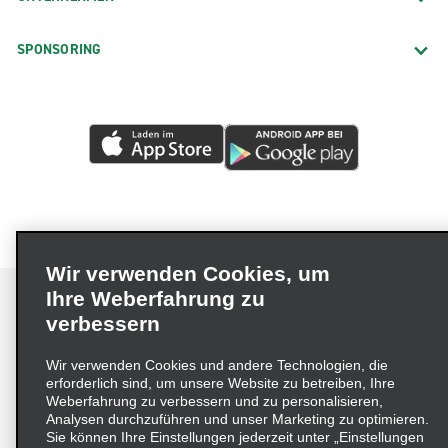
SPONSORING
Wir verwenden Cookies, um
Ihre Weberfahrung zu
verbessern
Impressum
Nutzungsbedingungen
Datenschutzrichtlinie
Wir verwenden Cookies und andere Technologien, die
erforderlich sind, um unsere Website zu betreiben, Ihre
Cookie-Richtlinie
Datenschutzoptionen
Weberfahrung zu verbessern und zu personalisieren,
Lieferkettensorgfaltspflichtengesetz (LkSG) Grundsatzerklärung
Analysen durchzuführen und unser Marketing zu optimieren.
Sie können Ihre Einstellungen jederzeit unter „Einstellungen