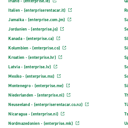
Irland - (enterprise.ie)
Qa
Italien - (enterpriserentacar.it)
Ro
Jamaika - (enterprise.com.jm)
S
Jordanien - (enterprise.jo)
Se
Kanada - (enterprise.ca)
Sl
Kolumbien - (enterprise.co)
Sü
Kroatien - (enterprise.hr)
Sp
Latvia - (enterprise.lv)
S
Mexiko - (enterprise.mx)
Sc
Montenegro - (enterprise.me)
Sü
Niederlanden - (enterprise.nl)
Th
Neuseeland - (enterpriserentacar.co.nz)
Tü
Nicaragua - (enterprise.ni)
T
Nordmazedonien - (enterprise.mk)
U