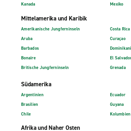
Kanada
Mexiko
Mittelamerika und Karibik
Amerikanische Jungferninseln
Costa Rica
Aruba
Curaçao
Barbados
Dominikan
Bonaire
El Salvado
Britische Jungferninseln
Grenada
Südamerika
Argentinien
Ecuador
Brasilien
Guyana
Chile
Kolumbien
Afrika und Naher Osten