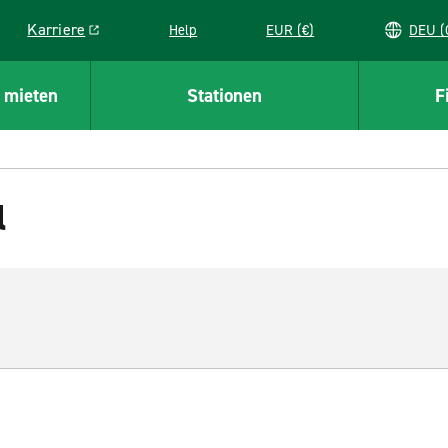
Karriere
Help
EUR (€)
D
Link opens in a new window
 mieten
Stationen
F
l