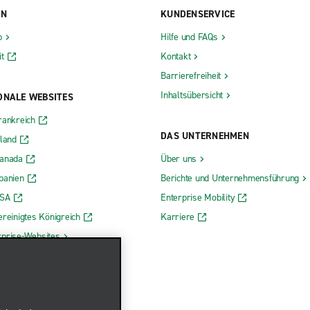
ON
KUNDENSERVICE
b
Hilfe und FAQs
t
Kontakt
Barrierefreiheit
Inhaltsübersicht
ONALE WEBSITES
rankreich
DAS UNTERNEHMEN
rland
Kanada
Über uns
panien
Berichte und Unternehmensführung
USA
Enterprise Mobility
ereinigtes Königreich
Karriere
rprise-Websites