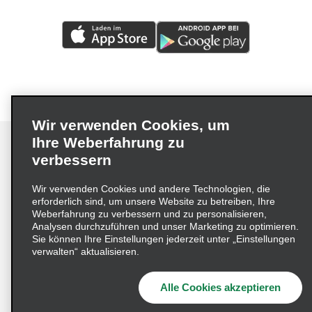
Wir verwenden Cookies, um
Ihre Weberfahrung zu
verbessern
Impressum
Nutzungsbedingungen
Datenschutzrichtlinie
Wir verwenden Cookies und andere Technologien, die
erforderlich sind, um unsere Website zu betreiben, Ihre
Cookie-Richtlinie
Datenschutzoptionen
Weberfahrung zu verbessern und zu personalisieren,
Lieferkettensorgfaltspflichtengesetz (LkSG) Grundsatzerklärung
Analysen durchzuführen und unser Marketing zu optimieren.
Sie können Ihre Einstellungen jederzeit unter „Einstellungen
Beschwerdeverfahren nach dem
verwalten“ aktualisieren.
Lieferkettensorgfaltspflichtengesetz
Alle Cookies akzeptieren
© 2026 Enterprise Holdings, Inc. Alle Rechte vorbehalten