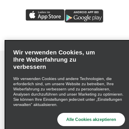
Wir verwenden Cookies, um
Ihre Weberfahrung zu
verbessern
Impressum
Nutzungsbedingungen
Datenschutzrichtlinie
Wir verwenden Cookies und andere Technologien, die
erforderlich sind, um unsere Website zu betreiben, Ihre
Cookie-Richtlinie
Datenschutzoptionen
Weberfahrung zu verbessern und zu personalisieren,
Lieferkettensorgfaltspflichtengesetz (LkSG) Grundsatzerklärung
Analysen durchzuführen und unser Marketing zu optimieren.
Sie können Ihre Einstellungen jederzeit unter „Einstellungen
Beschwerdeverfahren nach dem
verwalten“ aktualisieren.
Lieferkettensorgfaltspflichtengesetz
Alle Cookies akzeptieren
© 2026 Enterprise Holdings, Inc. Alle Rechte vorbehalten